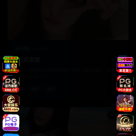
动作冒险
2013
欧美
疯狂趴到家
三名高中生想在父母回家前搞一场史上最狂派对，结果不慎
把整栋房子炸飞了。
欧美
电影
喜剧
45分钟