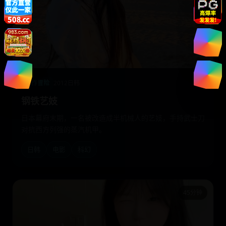
动作冒险
2012
日韩
钢铁艺妓
日本幕府末期，一名被改造成半机械人的艺妓，手持武士刀
对抗西方列强的蒸汽机甲。
日韩
电影
科幻
45分钟