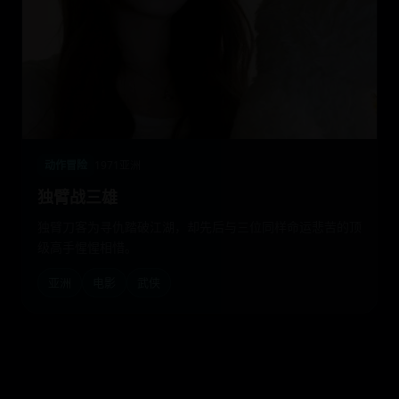
动作冒险
1971
亚洲
独臂战三雄
独臂刀客为寻仇踏破江湖，却先后与三位同样命运悲苦的顶
级高手惺惺相惜。
亚洲
电影
武侠