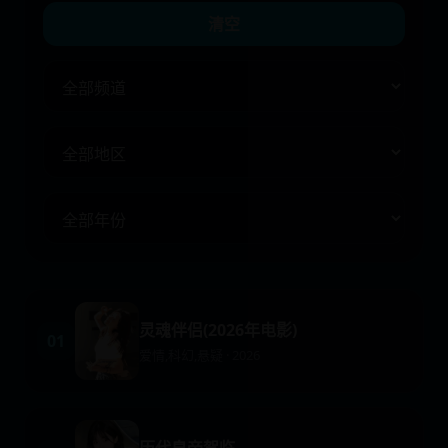
清空
灵魂伴侣(2026年电影)
01
爱情,科幻,悬疑 · 2026
历代皇帝驾临