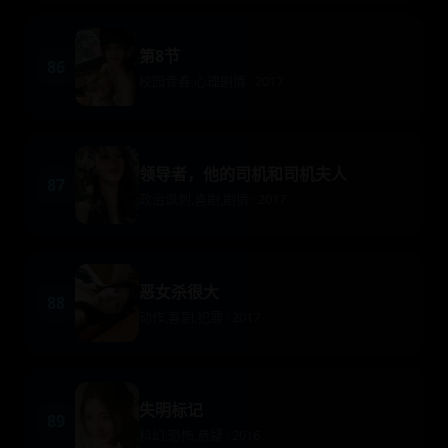
第8节
86
校园青春,心理剧情 · 2017
领导者，他的司机和司机夫人
87
政治讽刺,喜剧,剧情 · 2017
恶女杀很大
88
动作,喜剧,犯罪 · 2017
失明标记
89
科幻,恐怖,悬疑 · 2016