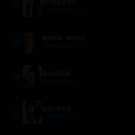
渐行渐远渐无书
78
文艺剧情,家庭剧情 · 2018
魔偶奇谭：摆针终止
79
恐怖悬疑,密室惊悚 · 2017
最炎热的国度
80
惊悚,犯罪,西部 · 2017
落难天使粤语
81
爱情,剧情,都市 · 2017