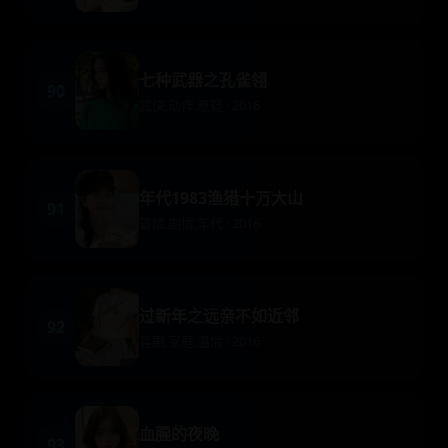
七种武器之孔雀翎
90
武侠,动作,悬疑 · 2016
年代1983渔猎十万大山
91
冒险,剧情,年代 · 2016
过新年之远亲不如近邻
92
喜剧,家庭,温情 · 2016
血腥的夜晚
93