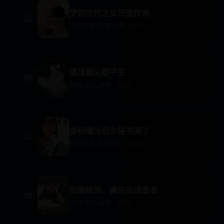
梦回古代之女法医传奇
25
古装悬疑/穿越探案 · 2023
最是烟火慰平生
26
剧情,家庭,美食 · 2023
身份曝光后女秘书哭了
27
都市情感,反转爽剧 · 2022
仙妻嫁到，虞先生请查收
28
奇幻,爱情,喜剧 · 2022