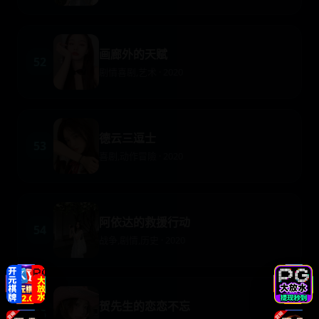
画廊外的天赋
52
剧情喜剧,艺术 · 2020
德云三逗士
53
喜剧,动作冒險 · 2020
阿依达的救援行动
54
战争,剧情,历史 · 2020
贺先生的恋恋不忘
55