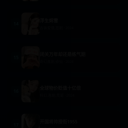
浮生烬雪
14
古装爱情,悲剧 · 2024
闭关万年却还是练气期
15
奇幻喜剧,修仙 · 2024
全球物价贬值十亿倍
16
科幻,喜剧,荒诞 · 2024
开国将帅授衔1955
17