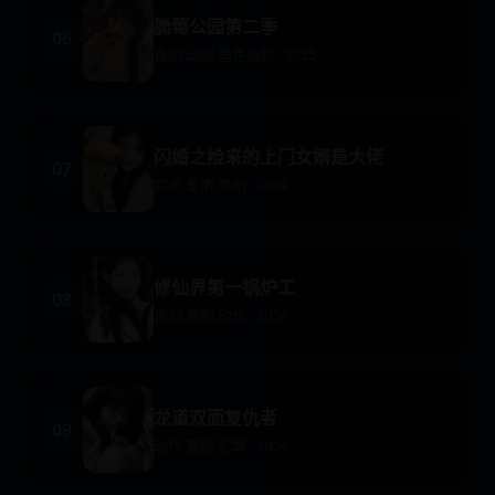
脆莓公园第二季
06
喜剧,动画,黑色幽默 · 2025
闪婚之捡来的上门女婿是大佬
07
都市,爱情,爽剧 · 2024
修仙界第一锅炉工
08
奇幻,喜剧,动作 · 2024
龙道双面复仇者
09
动作,悬疑,犯罪 · 2024