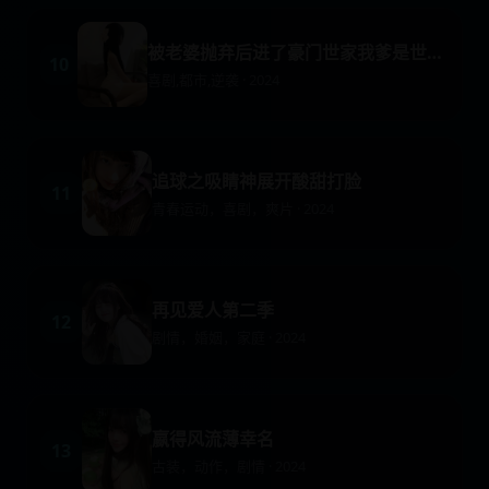
被老婆抛弃后进了豪门世家我爹是世界首富
10
喜剧,都市,逆袭 · 2024
追球之吸睛神展开酸甜打脸
11
青春运动，喜剧，爽片 · 2024
再见爱人第二季
12
剧情，婚姻，家庭 · 2024
嬴得风流薄幸名
13
古装，动作，剧情 · 2024