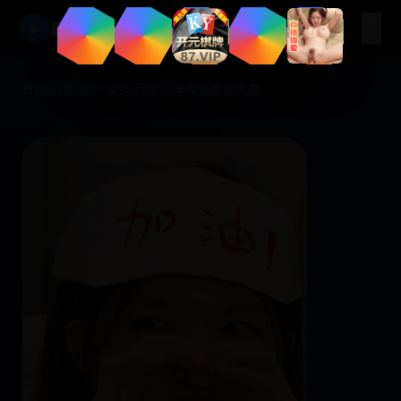
☰
最新免费日韩视频在线平台
▶
首页
/
分类
/
国产频道
/
闭关万年却还是练气期