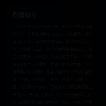
剧情简介
仙二代龙傲天因为天赋太差，被父亲罚在洞府闭
关万年，不到渡劫期不准出来。万年后灵气潮汐
消退又复苏，龙傲天终于睡醒，发现自己才从练
气一层涨到了三层，是全修仙界最弱的存在。然
而世事变迁，现代修仙界早已没了传承，一个筑
基期就能当一方霸主。龙傲天虽然修为低，但他
万年闭关途中无聊，把各门各派的失传功法全都
看了个遍，倒背如流。于是，各路大佬蜂拥而
至，抢着要收他为徒，但龙傲天只想让他们教自
己“怎么打开现代矿泉水瓶盖”。更戏剧的是，万
年前被他爹封印的灭世魔尊也醒了，指名道姓要