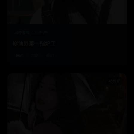
动作冒险
2024
国产
修仙界第一锅炉工
国产
电影
奇幻
45分钟