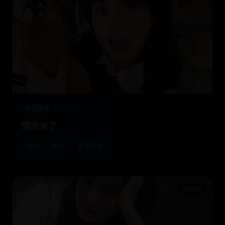
爱情情感
2012
国产
情圣来了
国产
电影
爱情喜剧
45分钟