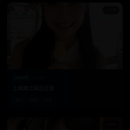
45分钟
悬疑惊悚
2021
国产
上海滩之风云正道
国产
电影
民国
45分钟